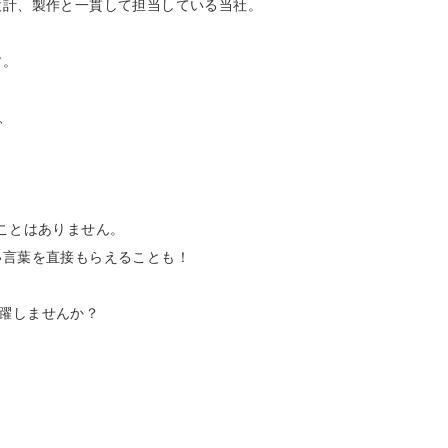
設計、製作と一貫して担当している当社。
す。
、
ことはありません。
い言葉を直接もらえることも！
躍しませんか？