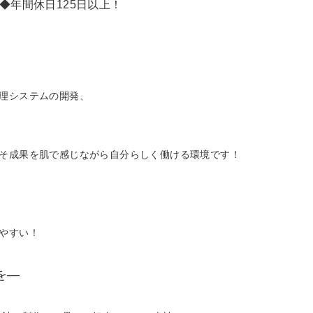
る◆年間休日125日以上！
理システムの開発、
そ成果を肌で感じながら自分らしく働ける環境です！
やすい！
を―